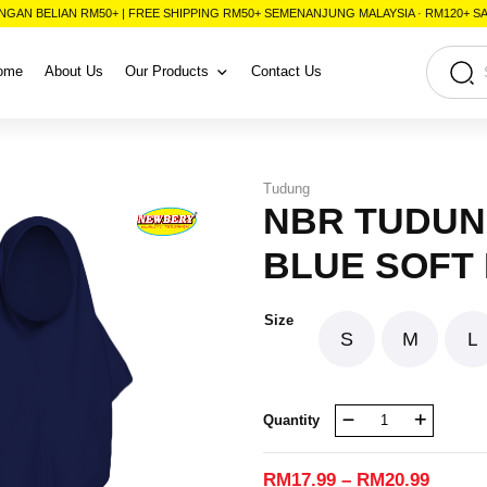
NGAN BELIAN RM50+ | FREE SHIPPING RM50+ SEMENANJUNG MALAYSIA · RM120+ 
ome
About Us
Our Products
Contact Us
Tudung
NBR TUDUN
BLUE SOFT L
Size
S
M
L
NBR
Quantity
TUDUNG
DARK
BLUE
RM
17.99
–
RM
20.99