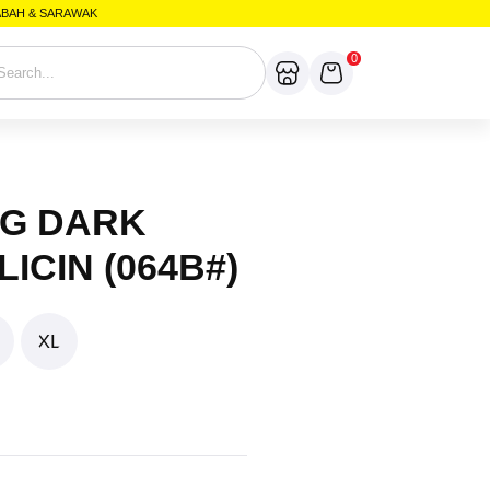
SABAH & SARAWAK
0
G DARK
ICIN (064B#)
XL