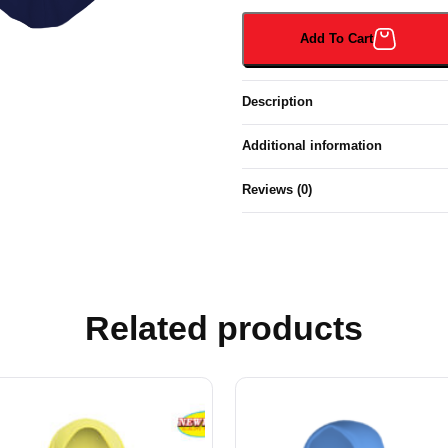
SOFT
LICIN
Add To Cart
(064B#)
quantity
Description
Additional information
Reviews (0)
Related products