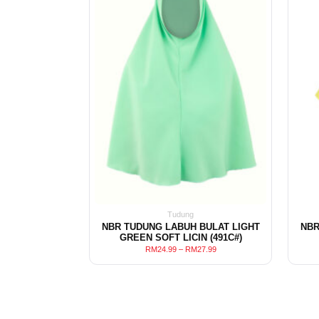
Tudung
NBR TUDUNG LABUH BULAT LIGHT
NBR
GREEN SOFT LICIN (491C#)
RM
24.99
–
RM
27.99