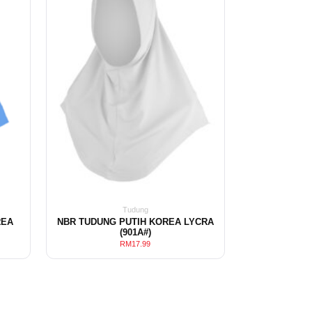
Tudung
REA
NBR TUDUNG PUTIH KOREA LYCRA
(901A#)
RM
17.99